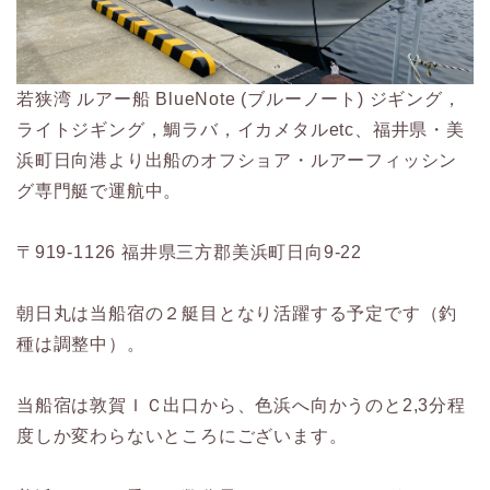
若狭湾 ルアー船 BlueNote (ブルーノート) ジギング，
ライトジギング，鯛ラバ，イカメタルetc、福井県・美
浜町日向港より出船のオフショア・ルアーフィッシン
グ専門艇で運航中。
〒919-1126 福井県三方郡美浜町日向9-22
朝日丸は当船宿の２艇目となり活躍する予定です（釣
種は調整中）。
当船宿は敦賀ＩＣ出口から、色浜へ向かうのと2,3分程
度しか変わらないところにございます。